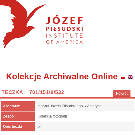
Kolekcje Archiwalne Online
TECZKA: 701/151/9/532
Powrót
Archiwum
Instytut Józefa Piłsudskiego w Ameryce
Zespół
Kolekcja fotografii
Opis teczki
pl