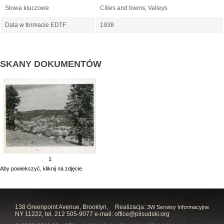
Słowa kluczowe
Cities and towns, Valleys
Data w formacie EDTF
1938
SKANY DOKUMENTÓW
1
Aby powiekszyć, kliknij na zdjęcie.
138 Greenpoint Avenue, Brooklyn,
Realizacja:
3W Serwisy Informacyjne
NY 11222, tel. 212 505-9077 e-mail:
office@pilsudski.org