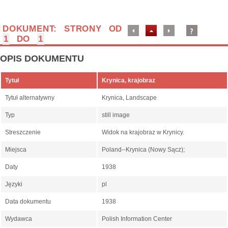
DOKUMENT: STRONY OD
1
DO
1
OPIS DOKUMENTU
Tytuł
Krynica, krajobraz
Tytuł alternatywny
Krynica, Landscape
Typ
still image
Streszczenie
Widok na krajobraz w Krynicy.
Miejsca
Poland--Krynica (Nowy Sącz);
Daty
1938
Języki
pl
Data dokumentu
1938
Wydawca
Polish Information Center