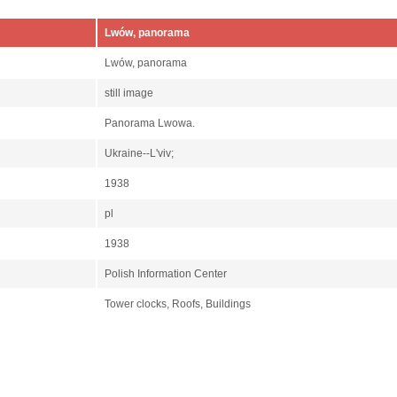
Lwów, panorama
Lwów, panorama
still image
Panorama Lwowa.
Ukraine--Lʹviv;
1938
pl
1938
Polish Information Center
Tower clocks, Roofs, Buildings