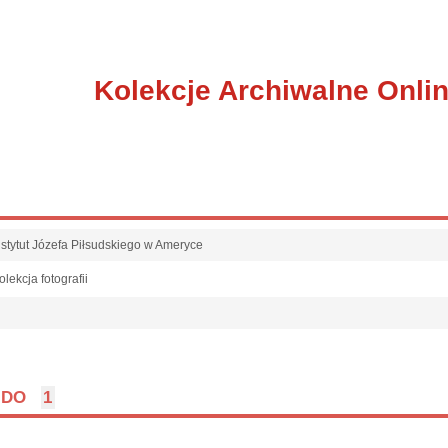
Kolekcje Archiwalne Onli
nstytut Józefa Piłsudskiego w Ameryce
olekcja fotografii
l
DO
1