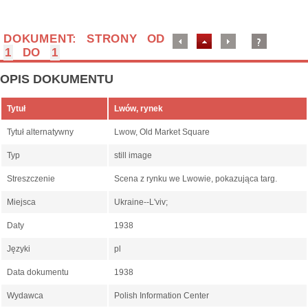
DOKUMENT: STRONY OD
1
DO
1
OPIS DOKUMENTU
Tytuł
Lwów, rynek
Tytuł alternatywny
Lwow, Old Market Square
Typ
still image
Streszczenie
Scena z rynku we Lwowie, pokazująca targ.
Miejsca
Ukraine--Lʹviv;
Daty
1938
Języki
pl
Data dokumentu
1938
Wydawca
Polish Information Center