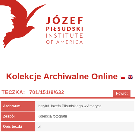
Kolekcje Archiwalne Online
TECZKA: 701/151/9/632
Powrót
Archiwum
Instytut Józefa Piłsudskiego w Ameryce
Zespół
Kolekcja fotografii
Opis teczki
pl