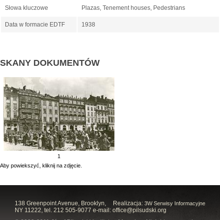
Słowa kluczowe
Plazas, Tenement houses, Pedestrians
Data w formacie EDTF
1938
SKANY DOKUMENTÓW
1
Aby powiekszyć, kliknij na zdjęcie.
138 Greenpoint Avenue, Brooklyn,
Realizacja:
3W Serwisy Informacyjne
NY 11222, tel. 212 505-9077 e-mail:
office@pilsudski.org