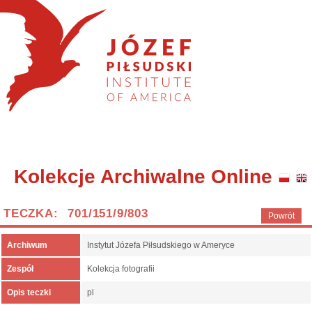
Kolekcje Archiwalne Online
TECZKA: 701/151/9/803
Powrót
Archiwum
Instytut Józefa Piłsudskiego w Ameryce
Zespół
Kolekcja fotografii
Opis teczki
pl