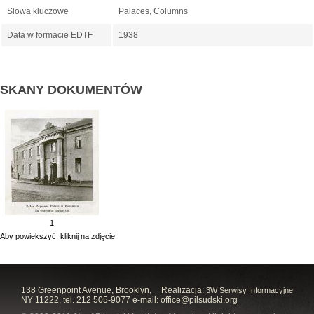
Słowa kluczowe
Palaces, Columns
Data w formacie EDTF
1938
SKANY DOKUMENTÓW
1
Aby powiekszyć, kliknij na zdjęcie.
138 Greenpoint Avenue, Brooklyn,
Realizacja:
3W Serwisy Informacyjne
NY 11222, tel. 212 505-9077 e-mail:
office@pilsudski.org