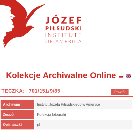
Kolekcje Archiwalne Online
TECZKA: 701/151/9/85
Powrót
Archiwum
Instytut Józefa Piłsudskiego w Ameryce
Zespół
Kolekcja fotografii
Opis teczki
pl