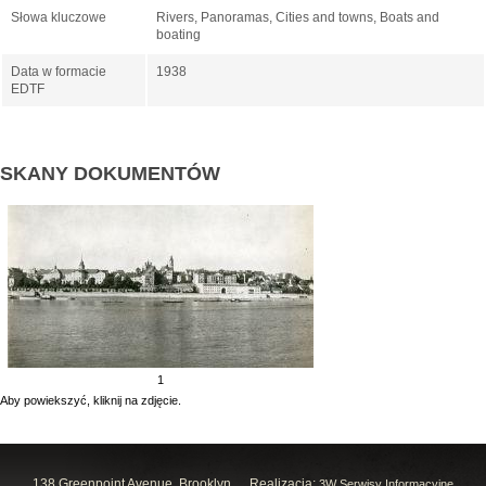
Słowa kluczowe
Rivers, Panoramas, Cities and towns, Boats and
boating
Data w formacie
1938
EDTF
SKANY DOKUMENTÓW
1
Aby powiekszyć, kliknij na zdjęcie.
138 Greenpoint Avenue, Brooklyn,
Realizacja:
3W Serwisy Informacyjne