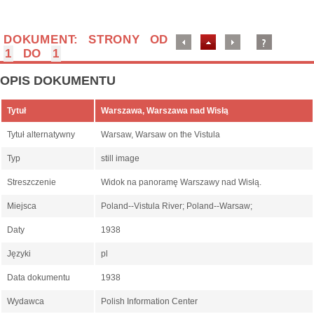
DOKUMENT: STRONY OD
1
DO
1
OPIS DOKUMENTU
Tytuł
Warszawa, Warszawa nad Wisłą
Tytuł alternatywny
Warsaw, Warsaw on the Vistula
Typ
still image
Streszczenie
Widok na panoramę Warszawy nad Wisłą.
Miejsca
Poland--Vistula River; Poland--Warsaw;
Daty
1938
Języki
pl
Data dokumentu
1938
Wydawca
Polish Information Center