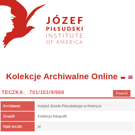
Kolekcje Archiwalne Online
TECZKA: 701/151/9/968
Powrót
Archiwum
Instytut Józefa Piłsudskiego w Ameryce
Zespół
Kolekcja fotografii
Opis teczki
pl