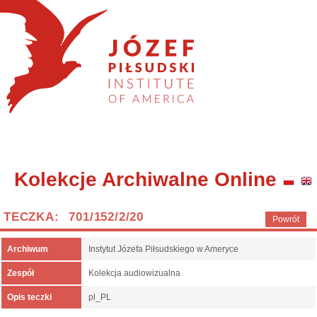
Kolekcje Archiwalne Online
TECZKA: 701/152/2/20
Powrót
Archiwum
Instytut Józefa Piłsudskiego w Ameryce
Zespół
Kolekcja audiowizualna
Opis teczki
pl_PL