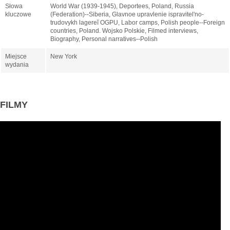
Słowa
World War (1939-1945), Deportees, Poland, Russia
kluczowe
(Federation)--Siberia, Glavnoe upravlenie ispravitelʹno-
trudovykh lagereĭ OGPU, Labor camps, Polish people--Foreign
countries, Poland. Wojsko Polskie, Filmed interviews,
Biography, Personal narratives--Polish
Miejsce
New York
wydania
FILMY