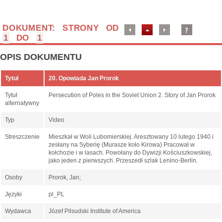
DOKUMENT: STRONY OD
1
DO
1
OPIS DOKUMENTU
Tytuł
20. Opowiada Jan Prorok
Tytuł
Persecution of Poles in the Soviet Union 2. Story of Jan Prorok
alternatywny
Typ
Video
Streszczenie
Mieszkał w Woli Lubomierskiej. Aresztowany 10 lutego 1940 i
zesłany na Syberię (Murasze koło Kirowa) Pracował w
kołchozie i w lasach. Powołany do Dywizji Kościuszkowskiej,
jako jeden z pierwszych. Przeszedł szlak Lenino-Berlin.
Osoby
Prorok, Jan;
Języki
pl_PL
Wydawca
Józef Pilsudski Institute of America