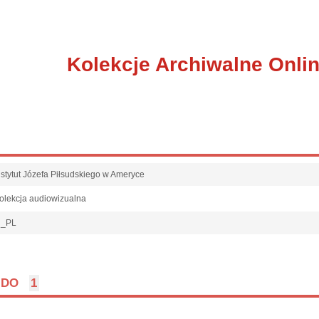
Kolekcje Archiwalne Onli
nstytut Józefa Piłsudskiego w Ameryce
olekcja audiowizualna
l_PL
DO
1