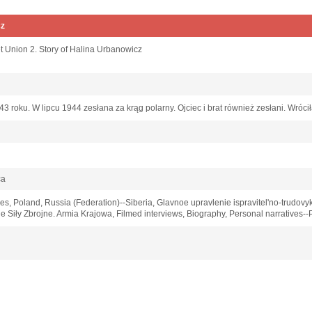
cz
et Union 2. Story of Halina Urbanowicz
 roku. W lipcu 1944 zesłana za krąg polarny. Ojciec i brat również zesłani. Wróci
ca
s, Poland, Russia (Federation)--Siberia, Glavnoe upravlenie ispravitelʹno-trudovy
ie Siły Zbrojne. Armia Krajowa, Filmed interviews, Biography, Personal narratives--