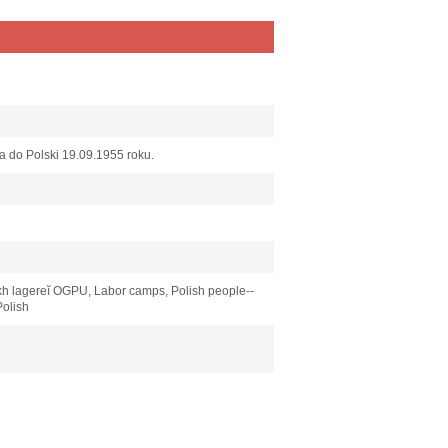
ła do Polski 19.09.1955 roku.
kh lagereĭ OGPU, Labor camps, Polish people--
Polish