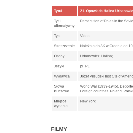
Tytuł
21. Opowiada Halina Urbanowi
Tytuł
Persecution of Poles in the Sovi
alternatywny
Typ
Video
Streszczenie
Należała do AK w Grodnie od 1943
Osoby
Urbanowicz, Halina;
Języki
pl_PL
Wydawca
Józef Pilsudski Institute of Ameri
Słowa
World War (1939-1945), Deportee
kluczowe
Foreign countries, Poland. Polsk
Miejsce
New York
wydania
FILMY