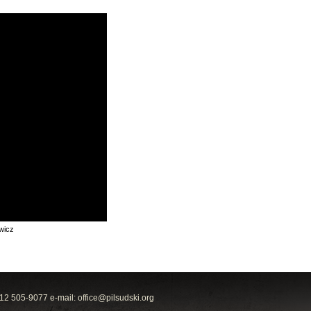
wicz
212 505-9077 e-mail:
office@pilsudski.org