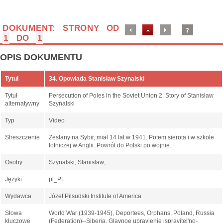
DOKUMENT: STRONY OD
1
DO
1
OPIS DOKUMENTU
Tytuł
34. Opowiada Stanisław Szynalski
Tytuł
Persecution of Poles in the Soviet Union 2. Story of Stanisław
alternatywny
Szynalski
Typ
Video
Streszczenie
Zesłany na Sybir, miał 14 lat w 1941. Potem sierota i w szkole
lotniczej w Anglii. Powrót do Polski po wojnie.
Osoby
Szynalski, Stanisław;
Języki
pl_PL
Wydawca
Józef Pilsudski Institute of America
Słowa
World War (1939-1945), Deportees, Orphans, Poland, Russia
kluczowe
(Federation)--Siberia, Glavnoe upravlenie ispravitelʹno-