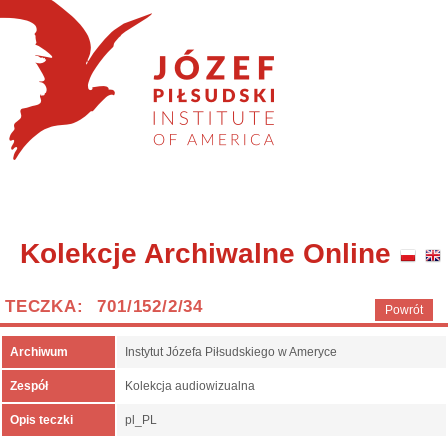
Kolekcje Archiwalne Online
TECZKA: 701/152/2/34
Powrót
Archiwum
Instytut Józefa Piłsudskiego w Ameryce
Zespół
Kolekcja audiowizualna
Opis teczki
pl_PL