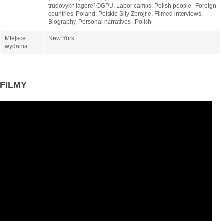
trudovykh lagereĭ OGPU, Labor camps, Polish people--Foreign
countries, Poland. Polskie Siły Zbrojne, Filmed interviews,
Biography, Personal narratives--Polish
Miejsce
New York
wydania
FILMY