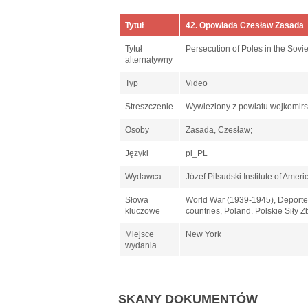
Tytuł
42. Opowiada Czesław Zasada
Tytuł
Persecution of Poles in the Sovi
alternatywny
Typ
Video
Streszczenie
Wywieziony z powiatu wojkomirsk
Osoby
Zasada, Czesław;
Języki
pl_PL
Wydawca
Józef Pilsudski Institute of Ameri
Słowa
World War (1939-1945), Deportee
kluczowe
countries, Poland. Polskie Siły Z
Miejsce
New York
wydania
SKANY DOKUMENTÓW