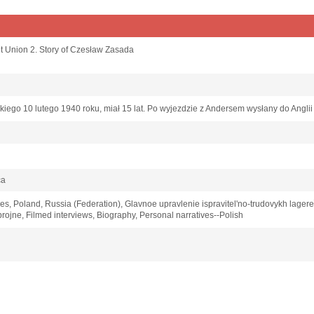
et Union 2. Story of Czesław Zasada
iego 10 lutego 1940 roku, miał 15 lat. Po wyjezdzie z Andersem wysłany do Anglii 
ca
s, Poland, Russia (Federation), Glavnoe upravlenie ispravitelʹno-trudovykh lager
brojne, Filmed interviews, Biography, Personal narratives--Polish