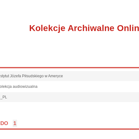
Kolekcje Archiwalne Onli
nstytut Józefa Piłsudskiego w Ameryce
olekcja audiowizualna
l_PL
DO
1