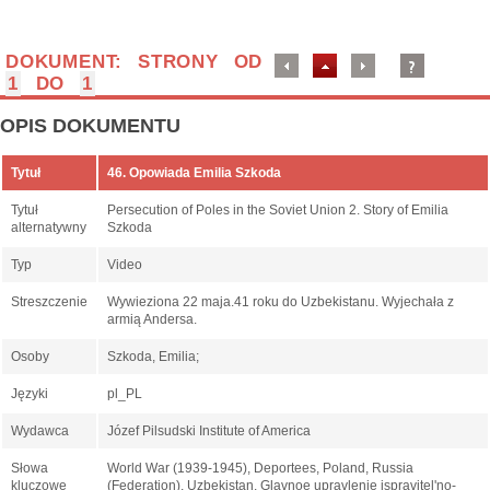
DOKUMENT: STRONY OD
1
DO
1
OPIS DOKUMENTU
Tytuł
46. Opowiada Emilia Szkoda
Tytuł
Persecution of Poles in the Soviet Union 2. Story of Emilia
alternatywny
Szkoda
Typ
Video
Streszczenie
Wywieziona 22 maja.41 roku do Uzbekistanu. Wyjechała z
armią Andersa.
Osoby
Szkoda, Emilia;
Języki
pl_PL
Wydawca
Józef Pilsudski Institute of America
Słowa
World War (1939-1945), Deportees, Poland, Russia
kluczowe
(Federation), Uzbekistan, Glavnoe upravlenie ispravitelʹno-