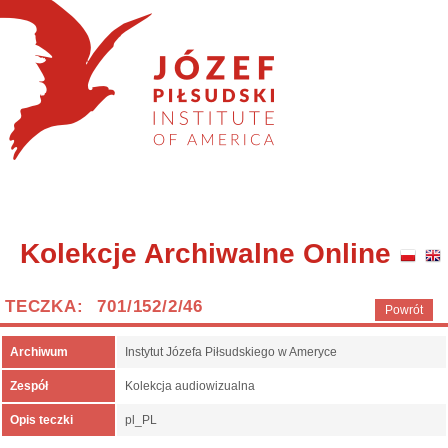
Kolekcje Archiwalne Online
TECZKA: 701/152/2/46
Powrót
Archiwum
Instytut Józefa Piłsudskiego w Ameryce
Zespół
Kolekcja audiowizualna
Opis teczki
pl_PL