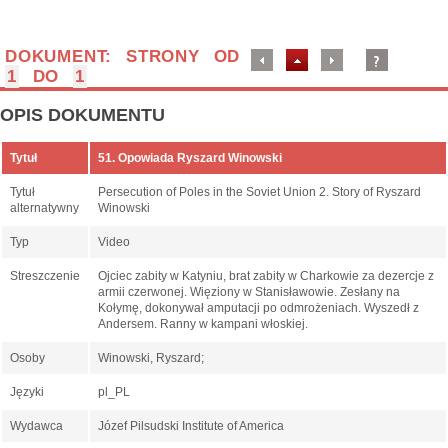
DOKUMENT: STRONY OD
1
DO
1
OPIS DOKUMENTU
Tytuł
51. Opowiada Ryszard Winowski
Tytuł
Persecution of Poles in the Soviet Union 2. Story of Ryszard
alternatywny
Winowski
Typ
Video
Streszczenie
Ojciec zabity w Katyniu, brat zabity w Charkowie za dezercje z
armii czerwonej. Więziony w Stanisławowie. Zesłany na
Kołymę, dokonywał amputacji po odmrożeniach. Wyszedł z
Andersem. Ranny w kampani włoskiej.
Osoby
Winowski, Ryszard;
Języki
pl_PL
Wydawca
Józef Pilsudski Institute of America