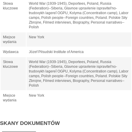
Słowa
World War (1939-1945), Deportees, Poland, Russia
kluczowe
(Federation)--Siberia, Glavnoe upravlenie ispravitelʹno-
trudovykh lagereĭ OGPU, Kolyma (Concentration camp), Labor
camps, Polish people--Foreign countries, Poland. Polskie Siły
Zbrojne, Filmed interviews, Biography, Personal narratives--
Polish
Miejsce
New York
wydania
Wydawca
Józef Pilsudski Institute of America
Słowa
World War (1939-1945), Deportees, Poland, Russia
kluczowe
(Federation)--Siberia, Glavnoe upravlenie ispravitelʹno-
trudovykh lagereĭ OGPU, Kolyma (Concentration camp), Labor
camps, Polish people--Foreign countries, Poland. Polskie Siły
Zbrojne, Filmed interviews, Biography, Personal narratives--
Polish
Miejsce
New York
wydania
SKANY DOKUMENTÓW