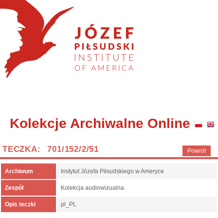
Kolekcje Archiwalne Online
TECZKA: 701/152/2/51
Powrót
Archiwum
Instytut Józefa Piłsudskiego w Ameryce
Zespół
Kolekcja audiowizualna
Opis teczki
pl_PL