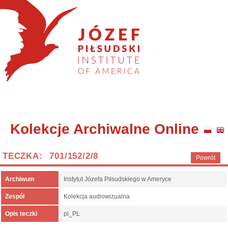
Kolekcje Archiwalne Online
TECZKA: 701/152/2/8
Powrót
Archiwum
Instytut Józefa Piłsudskiego w Ameryce
Zespół
Kolekcja audiowizualna
Opis teczki
pl_PL