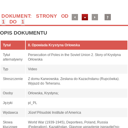
DOKUMENT: STRONY OD
1
DO
1
OPIS DOKUMENTU
Tytuł
8. Opowiada Krystyna Orłowska
Tytuł
Persecution of Poles in the Soviet Union 2. Story of Krystyna
alternatywny
Orłowska
Typ
Video
Streszczenie
Z domu Karwowska. Zesłana do Kazachstanu (Rupcówka).
Wyjazd do Teheranu.
Osoby
Orłowska, Krystyna;
Języki
pl_PL
Wydawca
Józef Pilsudski Institute of America
Słowa
World War (1939-1945), Deportees, Poland, Russia
kluczowe
(Federation), Kazakhstan, Glavnoe upravlenie ispravitelʹno-