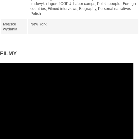
trudovykh lagereĭ OGPU, Labor camps, Polish people--Foreign
countries, Filmed interviews, Biography, Personal narratives--
Polish
Miejsce
New York
wydania
FILMY