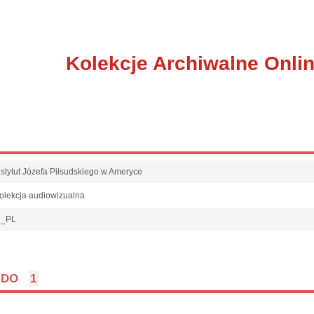
Kolekcje Archiwalne Onli
nstytut Józefa Piłsudskiego w Ameryce
olekcja audiowizualna
l_PL
DO
1