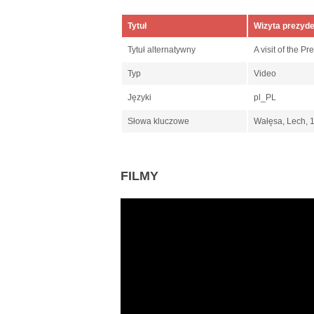
Tytuł
Wizyta prezyde
Tytuł alternatywny
A visit of the P
Typ
Video
Języki
pl_PL
Słowa kluczowe
Wałęsa, Lech, 1
FILMY