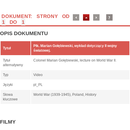
DOKUMENT: STRONY OD
1
DO
1
OPIS DOKUMENTU
Płk. Marian Gołębiewski, wykład dotyczący II wojny
Tytuł
światowej.
Tytuł
Colonel Marian Gołębiewski, lecture on World War II.
alternatywny
Typ
Video
Języki
pl_PL
Słowa
World War (1939-1945), Poland, History
kluczowe
FILMY