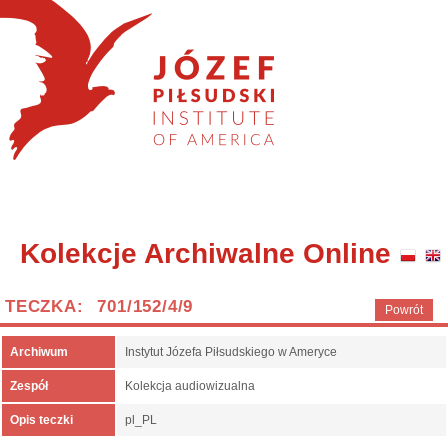
Kolekcje Archiwalne Online
TECZKA: 701/152/4/9
Powrót
Archiwum
Instytut Józefa Piłsudskiego w Ameryce
Zespół
Kolekcja audiowizualna
Opis teczki
pl_PL