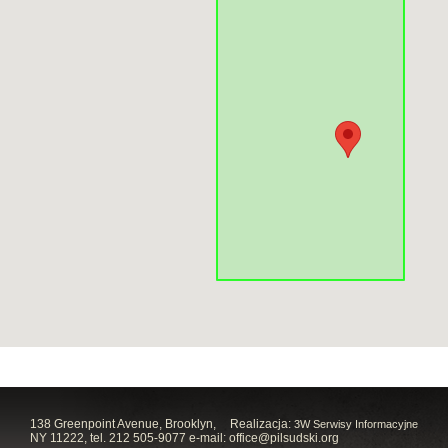
138 Greenpoint Avenue, Brooklyn,
Realizacja:
3W Serwisy Informacyjne
NY 11222, tel. 212 505-9077 e-mail:
office@pilsudski.org