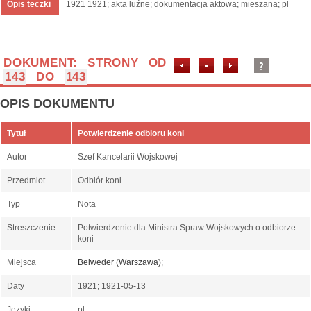
Opis teczki
1921 1921; akta luźne; dokumentacja aktowa; mieszana; pl
DOKUMENT: STRONY OD
143
DO
143
OPIS DOKUMENTU
Tytuł
Potwierdzenie odbioru koni
Autor
Szef Kancelarii Wojskowej
Przedmiot
Odbiór koni
Typ
Nota
Streszczenie
Potwierdzenie dla Ministra Spraw Wojskowych o odbiorze
koni
Miejsca
Belweder (Warszawa)
;
Daty
1921; 1921-05-13
Języki
pl