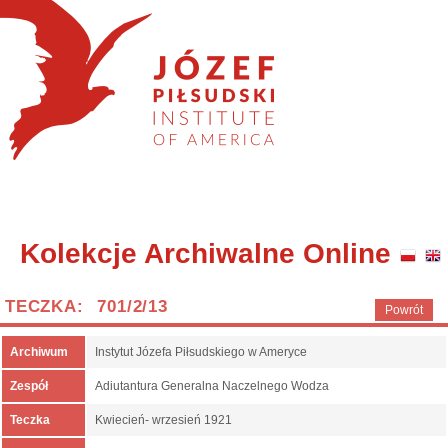
Kolekcje Archiwalne Online
TECZKA: 701/2/13
Powrót
Archiwum
Instytut Józefa Piłsudskiego w Ameryce
Zespół
Adiutantura Generalna Naczelnego Wodza
Teczka
Kwiecień- wrzesień 1921