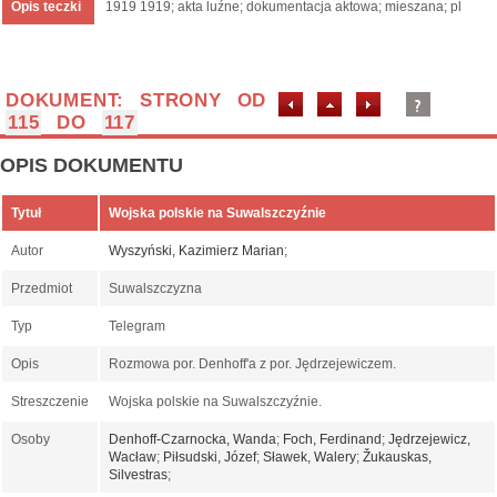
Opis teczki
1919 1919; akta luźne; dokumentacja aktowa; mieszana; pl
DOKUMENT: STRONY OD
115
DO
117
OPIS DOKUMENTU
Tytuł
Wojska polskie na Suwalszczyźnie
Autor
Wyszyński, Kazimierz Marian
;
Przedmiot
Suwalszczyzna
Typ
Telegram
Opis
Rozmowa por. Denhoff'a z por. Jędrzejewiczem.
Streszczenie
Wojska polskie na Suwalszczyźnie.
Osoby
Denhoff-Czarnocka, Wanda
;
Foch, Ferdinand
;
Jędrzejewicz,
Wacław
;
Piłsudski, Józef
;
Sławek, Walery
;
Žukauskas,
Silvestras
;