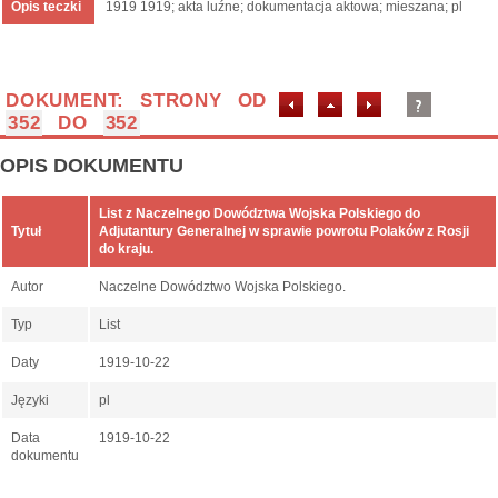
Opis teczki
1919 1919; akta luźne; dokumentacja aktowa; mieszana; pl
DOKUMENT: STRONY OD
352
DO
352
OPIS DOKUMENTU
List z Naczelnego Dowództwa Wojska Polskiego do
Tytuł
Adjutantury Generalnej w sprawie powrotu Polaków z Rosji
do kraju.
Autor
Naczelne Dowództwo Wojska Polskiego.
Typ
List
Daty
1919-10-22
Języki
pl
Data
1919-10-22
dokumentu