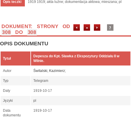
Opis teczki
1919 1919; akta luźne; dokumentacja aktowa; mieszana; pl
DOKUMENT: STRONY OD
308
DO
308
OPIS DOKUMENTU
Depesza do Kpt. Sławka z Ekspozytury Oddziału II w
Tytuł
Wilnie.
Autor
Świtalski, Kazimierz
;
Typ
Telegram
Daty
1919-10-17
Języki
pl
Data
1919-10-17
dokumentu