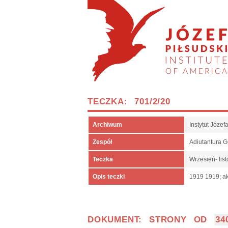
TECZKA: 701/2/20
Archiwum
Instytut Józe
Zespół
Adiutantura 
Teczka
Wrzesień- lis
Opis teczki
1919 1919; ak
DOKUMENT: STRONY OD
34