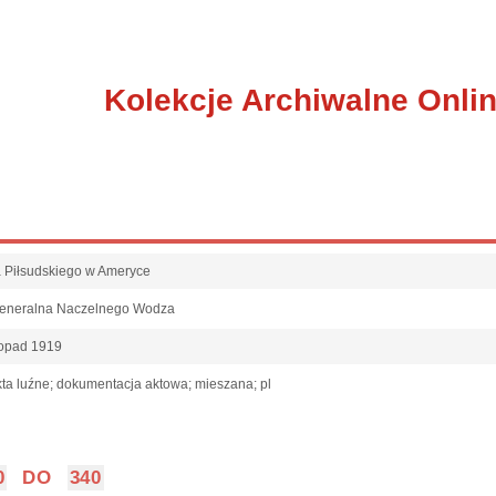
Kolekcje Archiwalne Onli
fa Piłsudskiego w Ameryce
Generalna Naczelnego Wodza
topad 1919
ta luźne; dokumentacja aktowa; mieszana; pl
0
DO
340