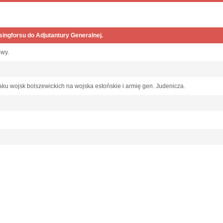
singforsu do Adjutantury Generalnej.
owy.
taku wojsk bolszewickich na wojska estońskie i armię gen. Judenicza.