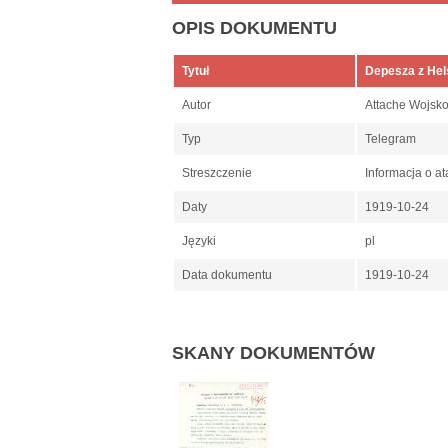
OPIS DOKUMENTU
Tytuł
Depesza z Hel
Autor
Attache Wojsk
Typ
Telegram
Streszczenie
Informacja o a
Daty
1919-10-24
Języki
pl
Data dokumentu
1919-10-24
SKANY DOKUMENTÓW