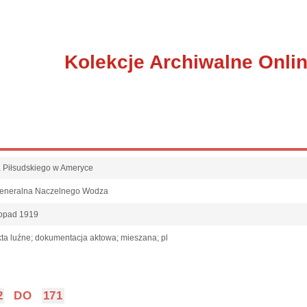
Kolekcje Archiwalne Onli
fa Piłsudskiego w Ameryce
Generalna Naczelnego Wodza
topad 1919
ta luźne; dokumentacja aktowa; mieszana; pl
2
DO
171