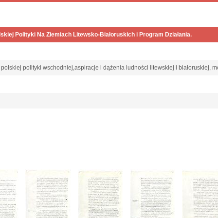
kiej Polityki Na Ziemiach Litewsko-Białoruskich i Program Działania.
polskiej polityki wschodniej,aspiracje i dążenia ludności litewskiej i białoruskiej