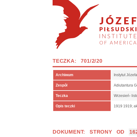
TECZKA: 701/2/20
Archiwum
Instytut Józe
Zespół
Adiutantura 
Teczka
Wrzesień- lis
Opis teczki
1919 1919; ak
DOKUMENT: STRONY OD
16