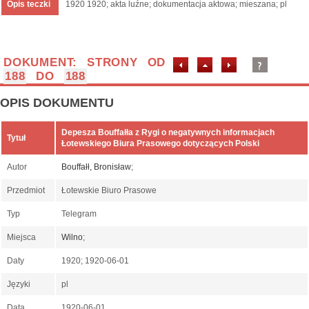
Opis teczki
1920 1920; akta luźne; dokumentacja aktowa; mieszana; pl
DOKUMENT: STRONY OD
188
DO
188
OPIS DOKUMENTU
Depesza Bouffałła z Rygi o negatywnych informacjach
Tytuł
Łotewskiego Biura Prasowego dotyczących Polski
Autor
Bouffałł, Bronisław
;
Przedmiot
Łotewskie Biuro Prasowe
Typ
Telegram
Miejsca
Wilno
;
Daty
1920; 1920-06-01
Języki
pl
Data
1920-06-01