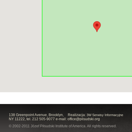
138 Greenpoint Avenue, Brooklyn,
Realizacja:
3W Serwisy Informacyjne
NY 11222, tel. 212 505-9077 e-mail:
office@pilsudski.org
© 2002-2011 Józef Piłsudski Institute of America. All rights reserved.