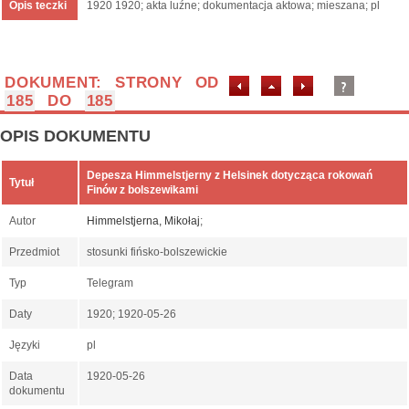
Opis teczki
1920 1920; akta luźne; dokumentacja aktowa; mieszana; pl
DOKUMENT: STRONY OD
185
DO
185
OPIS DOKUMENTU
Depesza Himmelstjerny z Helsinek dotycząca rokowań
Tytuł
Finów z bolszewikami
Autor
Himmelstjerna, Mikołaj
;
Przedmiot
stosunki fińsko-bolszewickie
Typ
Telegram
Daty
1920; 1920-05-26
Języki
pl
Data
1920-05-26
dokumentu