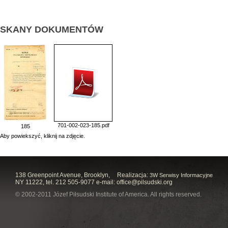
SKANY DOKUMENTÓW
701-002-023-185.pdf
185
Aby powiekszyć, kliknij na zdjęcie.
138 Greenpoint Avenue, Brooklyn,
Realizacja:
3W Serwisy Informacyjne
NY 11222, tel. 212 505-9077 e-mail:
office@pilsudski.org
© 2002-2011 Józef Piłsudski Institute of America. All rights reserved.