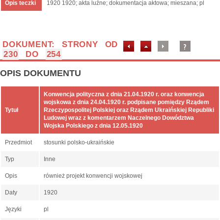
Opis teczki
1920 1920; akta luźne; dokumentacja aktowa; mieszana; pl
DOKUMENT: STRONY OD
230
DO
254
OPIS DOKUMENTU
Konwencja polityczna z dnia 21.04.1920 r. oraz konwencja
wojskowa z dnia 24.04.1920 r. podpisane pomiędzy Rządem
Tytuł
Rzeczypospolitej Polskiej oraz Rządem Ukraińskiej Republiki
Ludowej wraz z komentarzem Naczelnego Dowództwa
Wojska Polskiego z dnia 12.05.1920
Przedmiot
stosunki polsko-ukraińskie
Typ
Inne
Opis
również projekt konwencji wojskowej
Daty
1920
Języki
pl