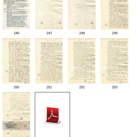
246
247
248
249
250
251
252
253