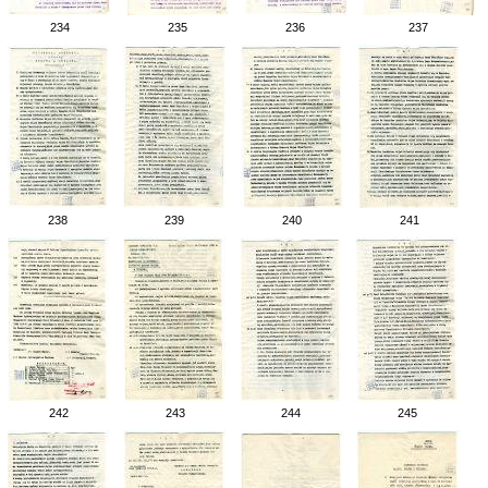
234
235
236
237
238
239
240
241
242
243
244
245