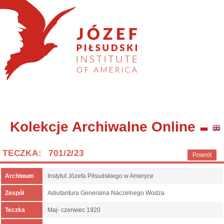
Kolekcje Archiwalne Online
TECZKA: 701/2/23
Powrót
Archiwum
Instytut Józefa Piłsudskiego w Ameryce
Zespół
Adiutantura Generalna Naczelnego Wodza
Teczka
Maj- czerwiec 1920