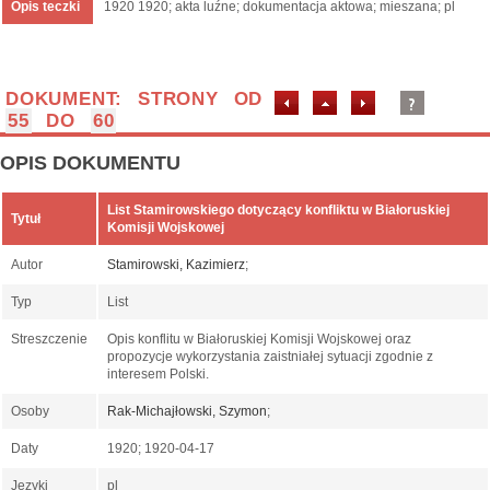
Opis teczki
1920 1920; akta luźne; dokumentacja aktowa; mieszana; pl
DOKUMENT: STRONY OD
55
DO
60
OPIS DOKUMENTU
List Stamirowskiego dotyczący konfliktu w Białoruskiej
Tytuł
Komisji Wojskowej
Autor
Stamirowski, Kazimierz
;
Typ
List
Streszczenie
Opis konflitu w Białoruskiej Komisji Wojskowej oraz
propozycje wykorzystania zaistniałej sytuacji zgodnie z
interesem Polski.
Osoby
Rak-Michajłowski, Szymon
;
Daty
1920; 1920-04-17
Języki
pl