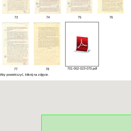
73
74
75
76
701-002-023-070.pdf
77
78
Aby powiekszyć, kliknij na zdjęcie.