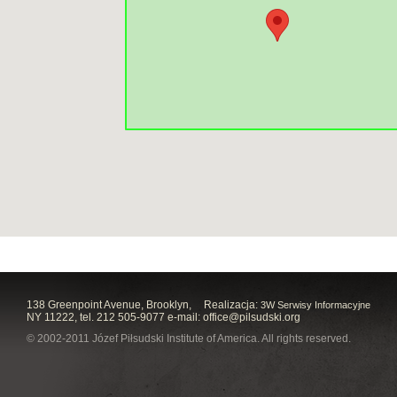
138 Greenpoint Avenue, Brooklyn,
Realizacja:
3W Serwisy Informacyjne
NY 11222, tel. 212 505-9077 e-mail:
office@pilsudski.org
© 2002-2011 Józef Piłsudski Institute of America. All rights reserved.