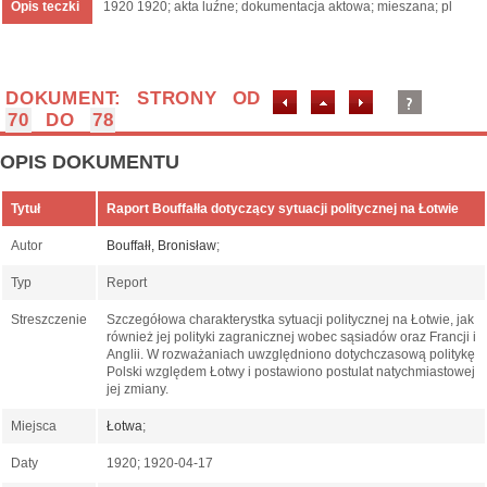
Opis teczki
1920 1920; akta luźne; dokumentacja aktowa; mieszana; pl
DOKUMENT: STRONY OD
70
DO
78
OPIS DOKUMENTU
Tytuł
Raport Bouffałła dotyczący sytuacji politycznej na Łotwie
Autor
Bouffałł, Bronisław
;
Typ
Report
Streszczenie
Szczegółowa charakterystka sytuacji politycznej na Łotwie, jak
również jej polityki zagranicznej wobec sąsiadów oraz Francji i
Anglii. W rozważaniach uwzględniono dotychczasową politykę
Polski względem Łotwy i postawiono postulat natychmiastowej
jej zmiany.
Miejsca
Łotwa
;
Daty
1920; 1920-04-17