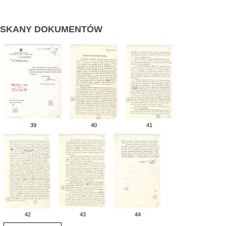
SKANY DOKUMENTÓW
39
40
41
42
43
44