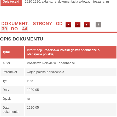
Opis teczki
1920 1920; akta luźne; dokumentacja aktowa; mieszana; ru
DOKUMENT: STRONY OD
39
DO
44
OPIS DOKUMENTU
Informacje Poselstwa Polskiego w Kopenhadze o
Tytuł
ofensywie polskiej
Autor
Poselstwo Polskie w Kopenhadze
Przedmiot
wojna polsko-bolszewicka
Typ
Inne
Daty
1920-05
Języki
ru
Data
1920-05
dokumentu