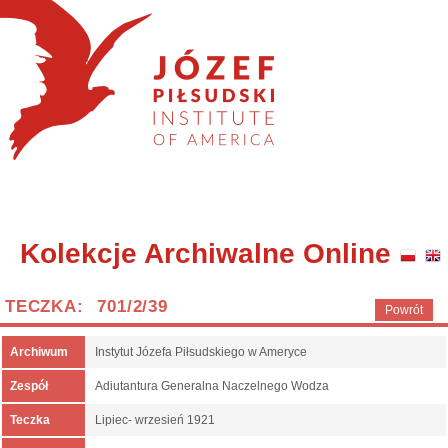
Kolekcje Archiwalne Online
TECZKA: 701/2/39
Powrót
Archiwum
Instytut Józefa Piłsudskiego w Ameryce
Zespół
Adiutantura Generalna Naczelnego Wodza
Teczka
Lipiec- wrzesień 1921