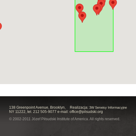
138 Greenpoint Avenue, Brooklyn,
Realizacja:
3W Serwisy Informacyjne
NY 11222, tel. 212 505-9077 e-mail:
office@pilsudski.org
© 2002-2011 Józef Piłsudski Institute of America. All rights reserved.