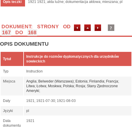
Opis teczki
1921 1921; akta luźne; dokumentacja aktowa; mieszana; pl
DOKUMENT: STRONY OD
167
DO
168
OPIS DOKUMENTU
Instrukcje do rozmów dyplomatycznych dla urzędników
Tytuł
sowieckich
Typ
Instruction
Miejsca
Anglia
;
Belweder (Warszawa)
;
Estonia
;
Finlandia
;
Francja
;
Litwa
;
Łotwa
;
Moskwa
;
Polska
;
Rosja
;
Stany Zjednoczone
Ameryki
;
Daty
1921; 1921-07-30; 1921-08-03
Języki
pl
Data
1921
dokumentu