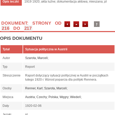
Opis teczki
1919 1920; akta luźne; dokumentacja aktowa; mieszana; pl
DOKUMENT: STRONY OD
216
DO
217
OPIS DOKUMENTU
Tytuł
Sytuacja polityczna w Austrii
Autor
Szarota, Marceli
;
Typ
Report
Streszczenie
Raport dotyczący sytuacji politycznej w Austrii w początkach
lutego 1920 r. Wzrost poparcia dla polityki Rennera.
Osoby
Renner, Karl
;
Szarota, Marceli
;
Miejsca
Austria
;
Czechy
;
Polska
;
Węgry
;
Wiedeń
;
Daty
1920-02-06
Języki
pl