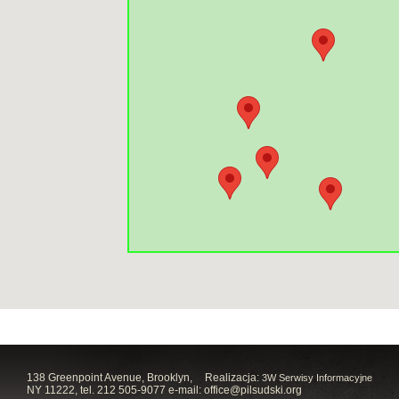
138 Greenpoint Avenue, Brooklyn,
Realizacja:
3W Serwisy Informacyjne
NY 11222, tel. 212 505-9077 e-mail:
office@pilsudski.org