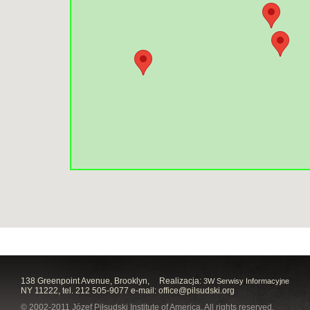
138 Greenpoint Avenue, Brooklyn,
Realizacja:
3W Serwisy Informacyjne
NY 11222, tel. 212 505-9077 e-mail:
office@pilsudski.org
© 2002-2011 Józef Piłsudski Institute of America. All rights reserved.