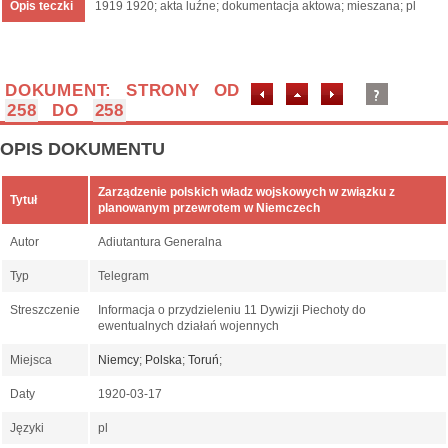
Opis teczki
1919 1920; akta luźne; dokumentacja aktowa; mieszana; pl
DOKUMENT: STRONY OD
258
DO
258
OPIS DOKUMENTU
Zarządzenie polskich władz wojskowych w związku z
Tytuł
planowanym przewrotem w Niemczech
Autor
Adiutantura Generalna
Typ
Telegram
Streszczenie
Informacja o przydzieleniu 11 Dywizji Piechoty do
ewentualnych działań wojennych
Miejsca
Niemcy
;
Polska
;
Toruń
;
Daty
1920-03-17
Języki
pl