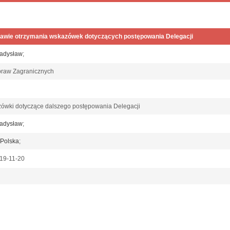
awie otrzymania wskazówek dotyczących postępowania Delegacji
ładysław
;
praw Zagranicznych
ówki dotyczące dalszego postępowania Delegacji
ładysław
;
Polska
;
919-11-20