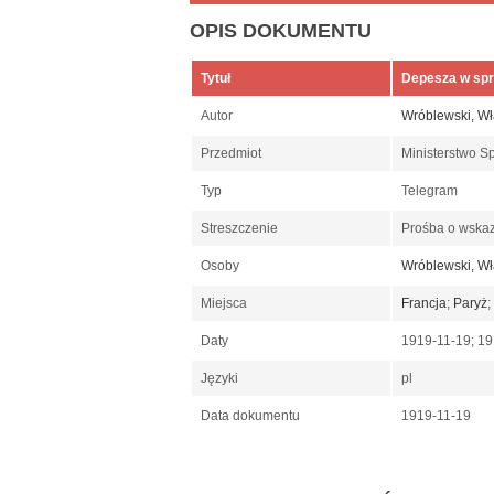
OPIS DOKUMENTU
Tytuł
Depesza w spr
Autor
Wróblewski, W
Przedmiot
Ministerstwo S
Typ
Telegram
Streszczenie
Prośba o wskaz
Osoby
Wróblewski, W
Miejsca
Francja
;
Paryż
;
Daty
1919-11-19; 1
Języki
pl
Data dokumentu
1919-11-19