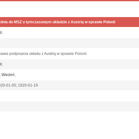
dnia do MSZ o tymczasowym układzie z Austrią w sprawie Polonii
li
;
awie podpisania układu z Austrią w sprawie Polonii
li
;
;
Wiedeń
;
920-01-05; 1920-01-19