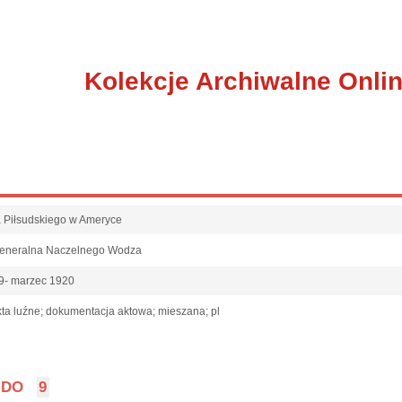
Kolekcje Archiwalne Onli
fa Piłsudskiego w Ameryce
Generalna Naczelnego Wodza
9- marzec 1920
ta luźne; dokumentacja aktowa; mieszana; pl
DO
9