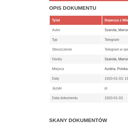
OPIS DOKUMENTU
Tytuł
Depesza z Wie
Autor
Szarota, Marce
Typ
Telegram
Streszczenie
Telegram w spr
Osoby
Szarota, Marce
Miejsca
Austria
;
Polska
Daty
1920-01-03; 1
Języki
pl
Data dokumentu
1920-01-03
SKANY DOKUMENTÓW