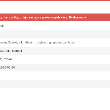
tuacji politycznej z zastępcą posła angielskiego Bridgemana
eli
;
mowy Szaroty z Lindleyem o sytuacji gospodarczej Austrii
;
Szarota, Marceli
;
a
;
Polska
;
 1920-01-20