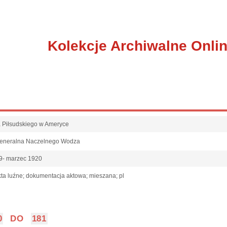
Kolekcje Archiwalne Onli
fa Piłsudskiego w Ameryce
Generalna Naczelnego Wodza
9- marzec 1920
ta luźne; dokumentacja aktowa; mieszana; pl
0
DO
181