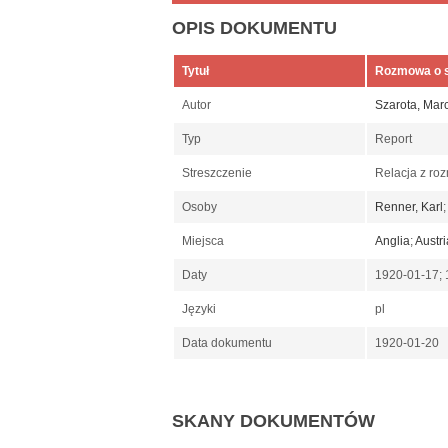
OPIS DOKUMENTU
Tytuł
Rozmowa o sy
Autor
Szarota, Marc
Typ
Report
Streszczenie
Relacja z roz
Osoby
Renner, Karl
Miejsca
Anglia
;
Austri
Daty
1920-01-17;
Języki
pl
Data dokumentu
1920-01-20
SKANY DOKUMENTÓW