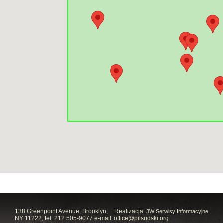
138 Greenpoint Avenue, Brooklyn,
Realizacja:
3W Serwisy Informacyjne
NY 11222, tel. 212 505-9077 e-mail:
office@pilsudski.org