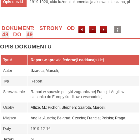
Opis teczki
1919 1920; akta luźne; dokumentacja aktowa; mieszana; pl
DOKUMENT: STRONY OD
48
DO
49
OPIS DOKUMENTU
Tytuł
Raport w sprawie federacji naddunajskiej
Autor
Szarota, Marceli
;
Typ
Report
Streszczenie
Raport w sprawie polityki zagranicznej Francji i Anglii w
stosunku do Europy środkowo-wschodniej
Osoby
Allize, M.
;
Pichon, Stéphen
;
Szarota, Marceli
;
Miejsca
Anglia
;
Austria
;
Belgrad
;
Czechy
;
Francja
;
Polska
;
Praga
;
Daty
1919-12-16
Języki
pl