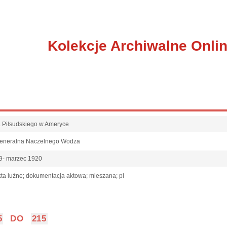
Kolekcje Archiwalne Onli
fa Piłsudskiego w Ameryce
Generalna Naczelnego Wodza
9- marzec 1920
ta luźne; dokumentacja aktowa; mieszana; pl
5
DO
215