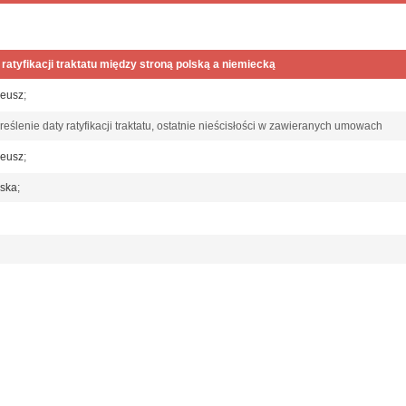
 ratyfikacji traktatu między stroną polską a niemiecką
deusz
;
eślenie daty ratyfikacji traktatu, ostatnie nieścisłości w zawieranych umowach
deusz
;
lska
;