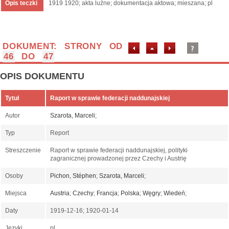
Opis teczki
1919 1920; akta luźne; dokumentacja aktowa; mieszana; pl
DOKUMENT: STRONY OD
46
DO
47
OPIS DOKUMENTU
Tytuł
Raport w sprawie federacji naddunajskiej
Autor
Szarota, Marceli
;
Typ
Report
Streszczenie
Raport w sprawie federacji naddunajskiej, polityki
zagranicznej prowadzonej przez Czechy i Austrię
Osoby
Pichon, Stéphen
;
Szarota, Marceli
;
Miejsca
Austria
;
Czechy
;
Francja
;
Polska
;
Węgry
;
Wiedeń
;
Daty
1919-12-16; 1920-01-14
Języki
pl