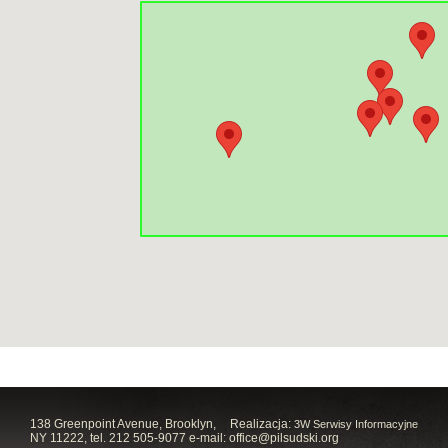
138 Greenpoint Avenue, Brooklyn,
Realizacja:
3W Serwisy Informacyjne
NY 11222, tel. 212 505-9077 e-mail:
office@pilsudski.org