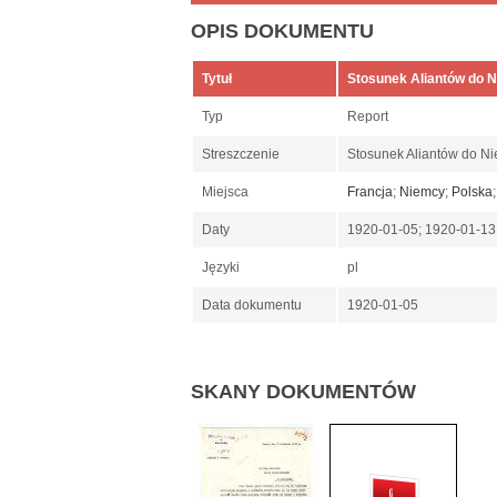
OPIS DOKUMENTU
Tytuł
Stosunek Aliantów do N
Typ
Report
Streszczenie
Stosunek Aliantów do Nie
Miejsca
Francja
;
Niemcy
;
Polska
Daty
1920-01-05; 1920-01-1
Języki
pl
Data dokumentu
1920-01-05
SKANY DOKUMENTÓW