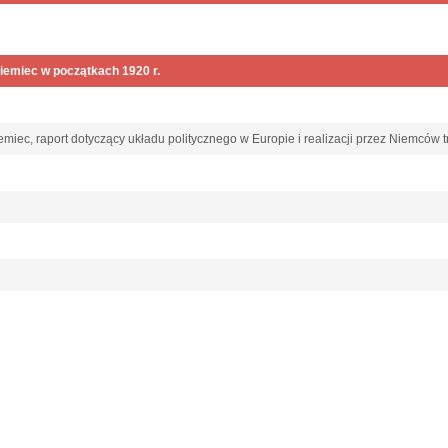
iemiec w początkach 1920 r.
miec, raport dotyczący układu politycznego w Europie i realizacji przez Niemców
;
3