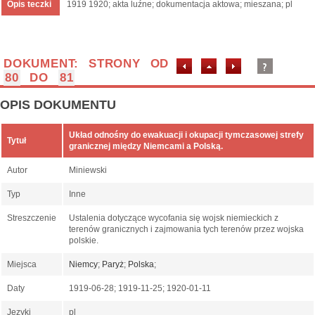
Opis teczki
1919 1920; akta luźne; dokumentacja aktowa; mieszana; pl
DOKUMENT: STRONY OD
80
DO
81
OPIS DOKUMENTU
Układ odnośny do ewakuacji i okupacji tymczasowej strefy
Tytuł
granicznej między Niemcami a Polską.
Autor
Miniewski
Typ
Inne
Streszczenie
Ustalenia dotyczące wycofania się wojsk niemieckich z
terenów granicznych i zajmowania tych terenów przez wojska
polskie.
Miejsca
Niemcy
;
Paryż
;
Polska
;
Daty
1919-06-28; 1919-11-25; 1920-01-11
Języki
pl