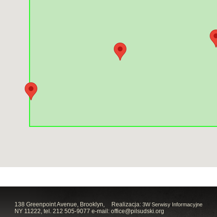
138 Greenpoint Avenue, Brooklyn,
Realizacja:
3W Serwisy Informacyjne
NY 11222, tel. 212 505-9077 e-mail:
office@pilsudski.org