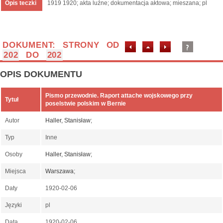
Opis teczki
1919 1920; akta luźne; dokumentacja aktowa; mieszana; pl
DOKUMENT: STRONY OD
202
DO
202
OPIS DOKUMENTU
Pismo przewodnie. Raport attache wojskowego przy
Tytuł
poselstwie polskim w Bernie
Autor
Haller, Stanisław
;
Typ
Inne
Osoby
Haller, Stanisław
;
Miejsca
Warszawa
;
Daty
1920-02-06
Języki
pl
Data
1920-02-06