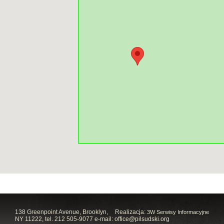
138 Greenpoint Avenue, Brooklyn,
Realizacja:
3W Serwisy Informacyjne
NY 11222, tel. 212 505-9077 e-mail:
office@pilsudski.org