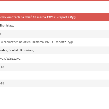
 w Niemczech na dzień 18 marca 1920 r. - raport z Rygi
, Bronisław
;
am
 w Niemczech na dzień 18 marca 1920 r. - raport z Rygi.
ustav
;
Bouffałł, Bronisław
;
yga
;
Warszawa
;
-18
-18