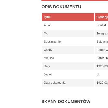
OPIS DOKUMENTU
Tytuł
Sytuacja
Autor
Bouffałł
Typ
Telegr
Streszczenie
Sytuacja
Osoby
Bauer, G
Miejsca
Łotwa
;
R
Daty
1920-03
Języki
pl
Data dokumentu
1920-03
SKANY DOKUMENTÓW