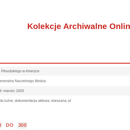
Kolekcje Archiwalne Onli
fa Piłsudskiego w Ameryce
Generalna Naczelnego Wodza
9- marzec 1920
ta luźne; dokumentacja aktowa; mieszana; pl
0
DO
300