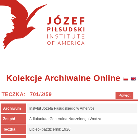
Kolekcje Archiwalne Online
TECZKA: 701/2/59
Powrót
Archiwum
Instytut Józefa Piłsudskiego w Ameryce
Zespół
Adiutantura Generalna Naczelnego Wodza
Teczka
Lipiec- październik 1920