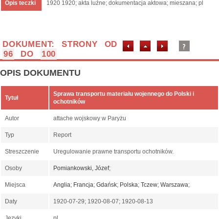
Opis teczki
1920 1920; akta luźne; dokumentacja aktowa; mieszana; pl
DOKUMENT: STRONY OD
96
DO
100
OPIS DOKUMENTU
Sprawa transportu materiału wojennego do Polski i
Tytuł
ochotników
Autor
attache wojskowy w Paryżu
Typ
Report
Streszczenie
Uregulowanie prawne transportu ochotników.
Osoby
Pomiankowski, Józef
;
Miejsca
Anglia
;
Francja
;
Gdańsk
;
Polska
;
Tczew
;
Warszawa
;
Daty
1920-07-29; 1920-08-07; 1920-08-13
Języki
pl