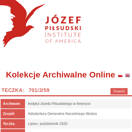
Kolekcje Archiwalne Online
TECZKA: 701/2/59
Powrót
Archiwum
Instytut Józefa Piłsudskiego w Ameryce
Zespół
Adiutantura Generalna Naczelnego Wodza
Teczka
Lipiec- październik 1920