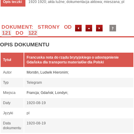
Opis teczki
1920 1920; akta luźne; dokumentacja aktowa; mieszana; pl
DOKUMENT: STRONY OD
121
DO
122
OPIS DOKUMENTU
Francuska nota do rządu brytyjskiego o udostępnienie
Tytuł
Gdańska dla transportu materiałów dla Polski
Autor
Morstin, Ludwik Hieronim
;
Typ
Telegram
Miejsca
Francja
;
Gdańsk
;
Londyn
;
Daty
1920-08-19
Języki
pl
Data
1920-08-19
dokumentu