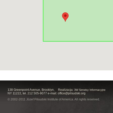
138 Greenpoint Avenue, Brooklyn,
Realizacja:
3W Serwisy Informacyjne
NY 11222, tel. 212 505-9077 e-mail:
office@pilsudski.org
© 2002-2011 Józef Piłsudski Institute of America. All rights reserved.