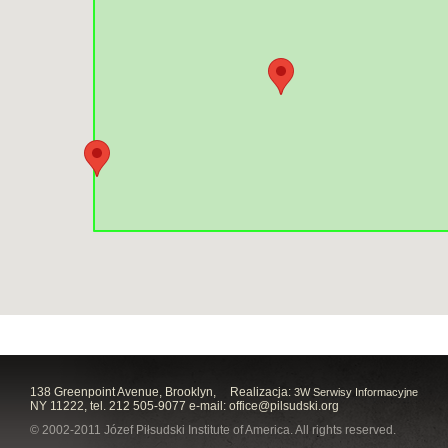
138 Greenpoint Avenue, Brooklyn,
Realizacja:
3W Serwisy Informacyjne
NY 11222, tel. 212 505-9077 e-mail:
office@pilsudski.org
© 2002-2011 Józef Piłsudski Institute of America. All rights reserved.