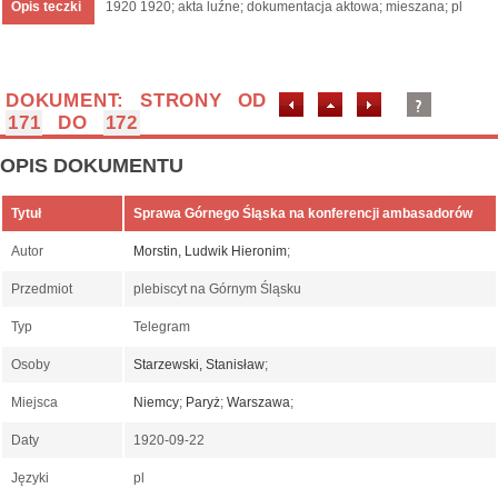
Opis teczki
1920 1920; akta luźne; dokumentacja aktowa; mieszana; pl
DOKUMENT: STRONY OD
171
DO
172
OPIS DOKUMENTU
Tytuł
Sprawa Górnego Śląska na konferencji ambasadorów
Autor
Morstin, Ludwik Hieronim
;
Przedmiot
plebiscyt na Górnym Śląsku
Typ
Telegram
Osoby
Starzewski, Stanisław
;
Miejsca
Niemcy
;
Paryż
;
Warszawa
;
Daty
1920-09-22
Języki
pl