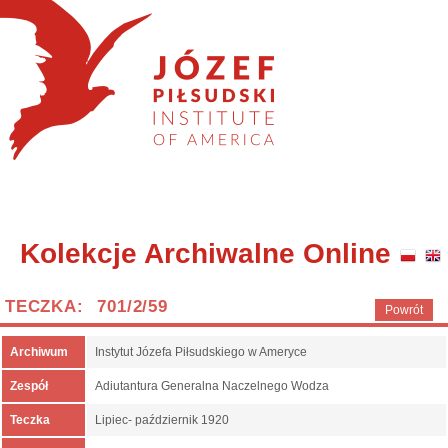
Kolekcje Archiwalne Online
TECZKA: 701/2/59
Powrót
Archiwum
Instytut Józefa Piłsudskiego w Ameryce
Zespół
Adiutantura Generalna Naczelnego Wodza
Teczka
Lipiec- październik 1920