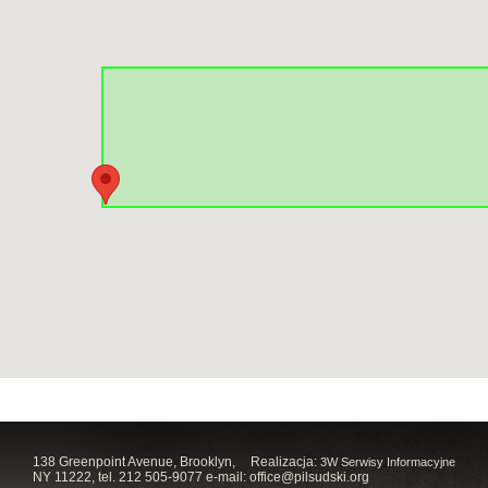
138 Greenpoint Avenue, Brooklyn,
Realizacja:
3W Serwisy Informacyjne
NY 11222, tel. 212 505-9077 e-mail:
office@pilsudski.org