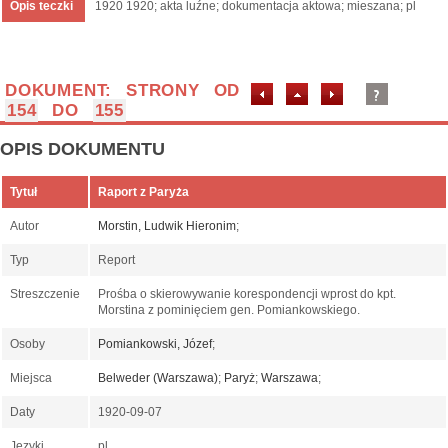
Opis teczki
1920 1920; akta luźne; dokumentacja aktowa; mieszana; pl
DOKUMENT: STRONY OD
154
DO
155
OPIS DOKUMENTU
Tytuł
Raport z Paryża
Autor
Morstin, Ludwik Hieronim
;
Typ
Report
Streszczenie
Prośba o skierowywanie korespondencji wprost do kpt.
Morstina z pominięciem gen. Pomiankowskiego.
Osoby
Pomiankowski, Józef
;
Miejsca
Belweder (Warszawa)
;
Paryż
;
Warszawa
;
Daty
1920-09-07
Języki
pl