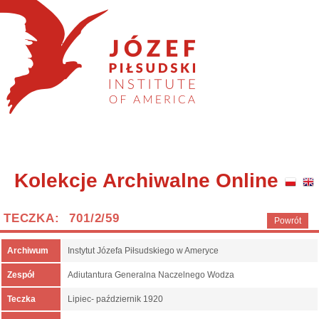
Kolekcje Archiwalne Online
TECZKA: 701/2/59
Powrót
Archiwum
Instytut Józefa Piłsudskiego w Ameryce
Zespół
Adiutantura Generalna Naczelnego Wodza
Teczka
Lipiec- październik 1920