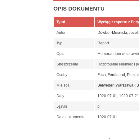
OPIS DOKUMENTU
Tytuł
Wyciąg z raportu z Par
Autor
Dowbor-Muśnicki, Józef
Typ
Report
Opis
Memorandum w sprawie sy
Streszczenie
Rozbrojenie Niemiec i po
Osoby
Foch, Ferdinand
;
Pomian
Miejsca
Belweder (Warszawa)
;
B
Daty
1920-07-01; 1920-07-2
Języki
pl
Data dokumentu
1920-07-01