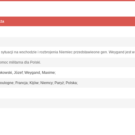
yża
;
tuacji na wschodzie i rozbrojenia Niemiec przedstawieone gen. Weygand jest w
moc militarna dla Polski.
kowski, Józef
;
Weygand, Maxime
;
oulogne
;
Francja
;
Kijów
;
Niemcy
;
Paryż
;
Polska
;
1