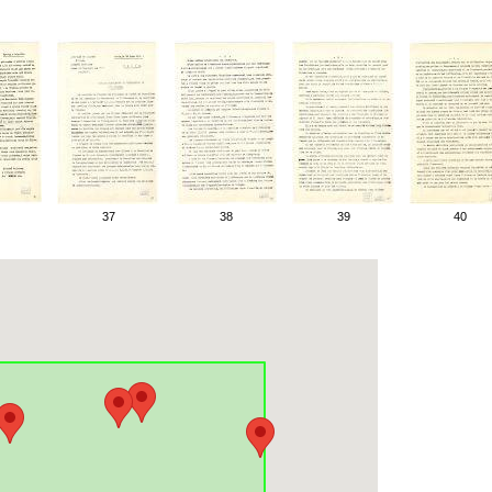
37
38
39
40