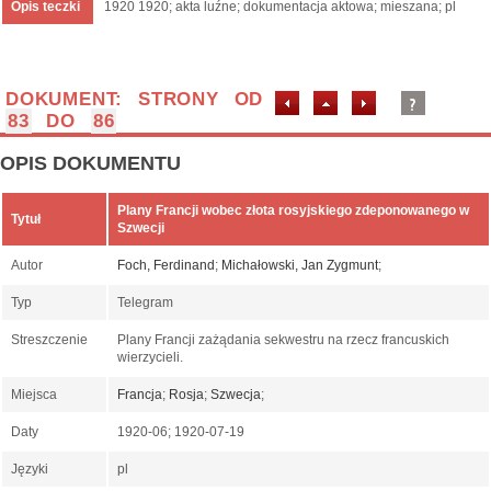
Opis teczki
1920 1920; akta luźne; dokumentacja aktowa; mieszana; pl
DOKUMENT: STRONY OD
83
DO
86
OPIS DOKUMENTU
Plany Francji wobec złota rosyjskiego zdeponowanego w
Tytuł
Szwecji
Autor
Foch, Ferdinand
;
Michałowski, Jan Zygmunt
;
Typ
Telegram
Streszczenie
Plany Francji zażądania sekwestru na rzecz francuskich
wierzycieli.
Miejsca
Francja
;
Rosja
;
Szwecja
;
Daty
1920-06; 1920-07-19
Języki
pl