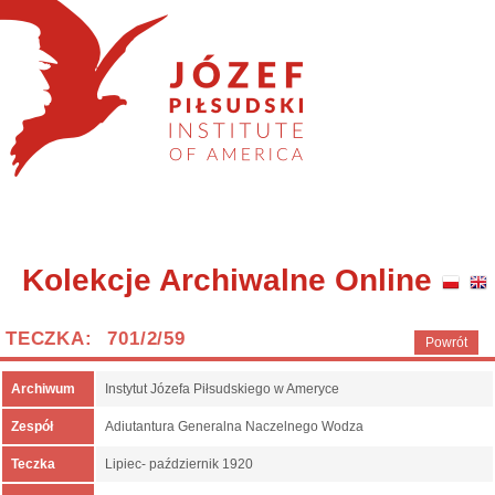
Kolekcje Archiwalne Online
TECZKA: 701/2/59
Powrót
Archiwum
Instytut Józefa Piłsudskiego w Ameryce
Zespół
Adiutantura Generalna Naczelnego Wodza
Teczka
Lipiec- październik 1920