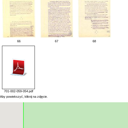
66
67
68
701-002-059-054.pdf
Aby powiekszyć, kliknij na zdjęcie.