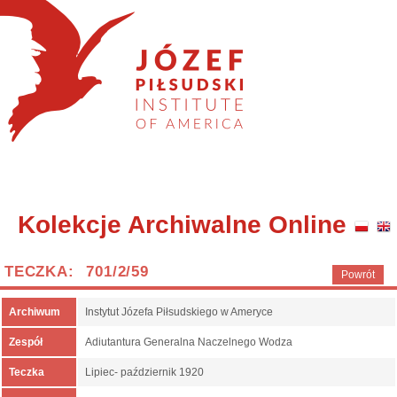
Kolekcje Archiwalne Online
TECZKA: 701/2/59
Powrót
Archiwum
Instytut Józefa Piłsudskiego w Ameryce
Zespół
Adiutantura Generalna Naczelnego Wodza
Teczka
Lipiec- październik 1920