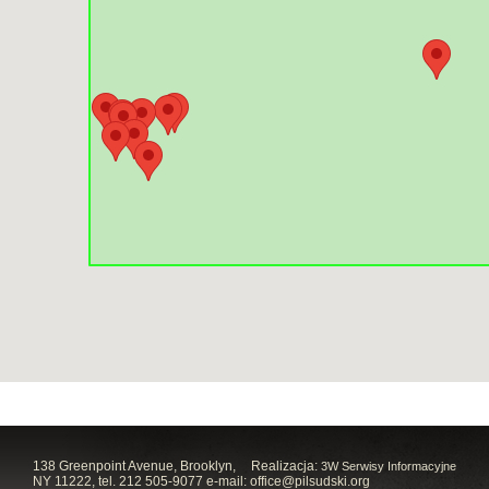
138 Greenpoint Avenue, Brooklyn,
Realizacja:
3W Serwisy Informacyjne
NY 11222, tel. 212 505-9077 e-mail:
office@pilsudski.org