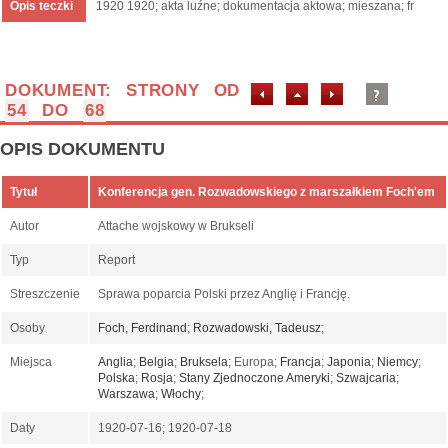
Opis teczki
1920 1920; akta luźne; dokumentacja aktowa; mieszana; fr
DOKUMENT: STRONY OD
54
DO
68
OPIS DOKUMENTU
Tytuł
Konferencja gen. Rozwadowskiego z marszałkiem Foch'em
Autor
Attache wojskowy w Brukseli
Typ
Report
Streszczenie
Sprawa poparcia Polski przez Anglię i Francję.
Osoby
Foch, Ferdinand
;
Rozwadowski, Tadeusz
;
Miejsca
Anglia
;
Belgia
;
Bruksela
; Europa;
Francja
;
Japonia
;
Niemcy
;
Polska
;
Rosja
;
Stany Zjednoczone Ameryki
;
Szwajcaria
;
Warszawa
;
Włochy
;
Daty
1920-07-16; 1920-07-18