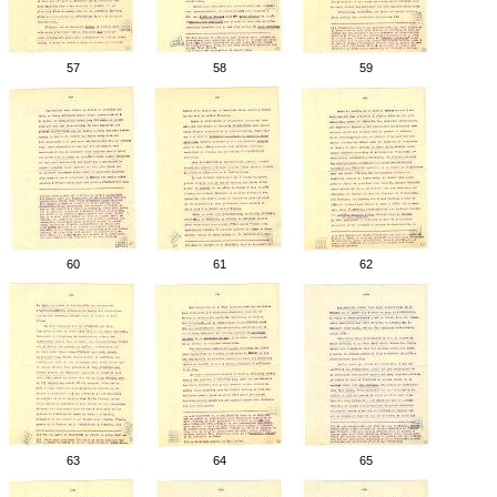
57
58
59
60
61
62
63
64
65