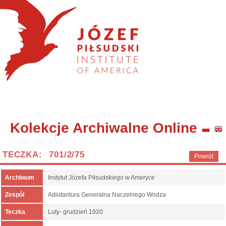
Kolekcje Archiwalne Online
TECZKA: 701/2/75
Powrót
Archiwum
Instytut Józefa Piłsudskiego w Ameryce
Zespół
Adiutantura Generalna Naczelnego Wodza
Teczka
Luty- grudzień 1920