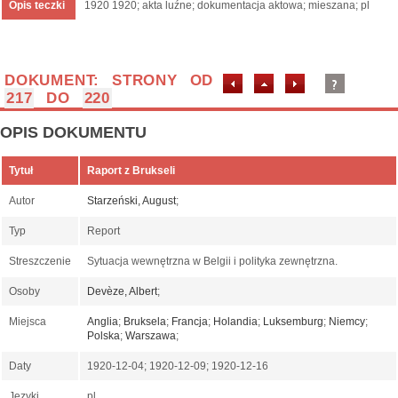
Opis teczki
1920 1920; akta luźne; dokumentacja aktowa; mieszana; pl
DOKUMENT: STRONY OD
217
DO
220
OPIS DOKUMENTU
Tytuł
Raport z Brukseli
Autor
Starzeński, August
;
Typ
Report
Streszczenie
Sytuacja wewnętrzna w Belgii i polityka zewnętrzna.
Osoby
Devèze, Albert
;
Miejsca
Anglia
;
Bruksela
;
Francja
;
Holandia
;
Luksemburg
;
Niemcy
;
Polska
;
Warszawa
;
Daty
1920-12-04; 1920-12-09; 1920-12-16
Języki
pl