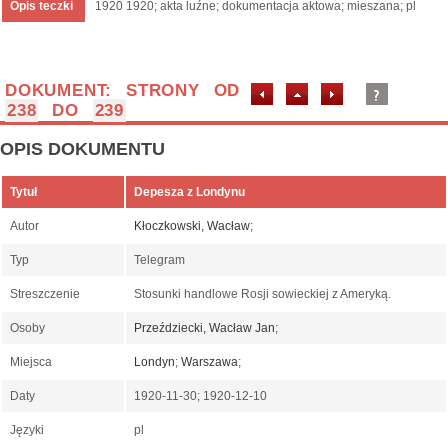
Opis teczki
1920 1920; akta luźne; dokumentacja aktowa; mieszana; pl
DOKUMENT: STRONY OD
238
DO
239
OPIS DOKUMENTU
Tytuł
Depesza z Londynu
Autor
Kłoczkowski, Wacław
;
Typ
Telegram
Streszczenie
Stosunki handlowe Rosji sowieckiej z Ameryką.
Osoby
Przeździecki, Wacław Jan
;
Miejsca
Londyn
;
Warszawa
;
Daty
1920-11-30; 1920-12-10
Języki
pl