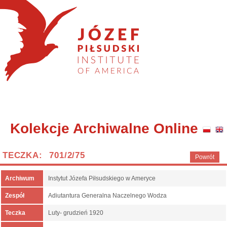
Kolekcje Archiwalne Online
TECZKA: 701/2/75
Powrót
Archiwum
Instytut Józefa Piłsudskiego w Ameryce
Zespół
Adiutantura Generalna Naczelnego Wodza
Teczka
Luty- grudzień 1920