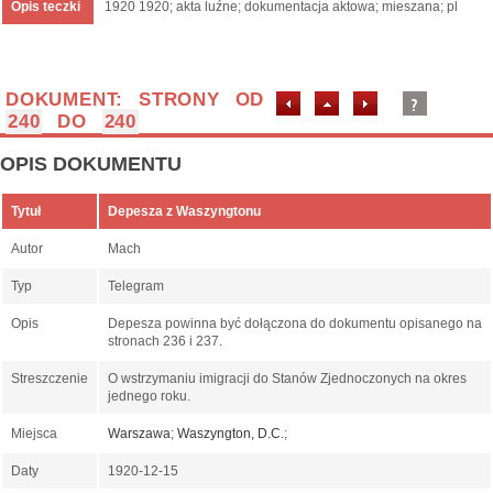
Opis teczki
1920 1920; akta luźne; dokumentacja aktowa; mieszana; pl
DOKUMENT: STRONY OD
240
DO
240
OPIS DOKUMENTU
Tytuł
Depesza z Waszyngtonu
Autor
Mach
Typ
Telegram
Opis
Depesza powinna być dołączona do dokumentu opisanego na
stronach 236 i 237.
Streszczenie
O wstrzymaniu imigracji do Stanów Zjednoczonych na okres
jednego roku.
Miejsca
Warszawa
;
Waszyngton, D.C.
;
Daty
1920-12-15