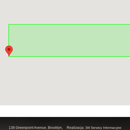
138 Greenpoint Avenue, Brooklyn,
Realizacja:
3W Serwisy Informacyjne