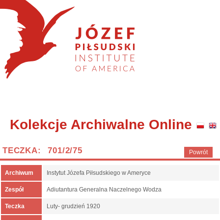
Kolekcje Archiwalne Online
TECZKA: 701/2/75
Powrót
Archiwum
Instytut Józefa Piłsudskiego w Ameryce
Zespół
Adiutantura Generalna Naczelnego Wodza
Teczka
Luty- grudzień 1920